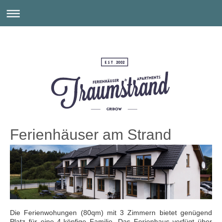
Ferienhäuser am Strand
Die Ferienwohungen (80qm) mit 3 Zimmern bietet genügend
Platz für eine 4-köpfige Familie. Das Ferienhaus verfügt über